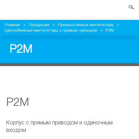
Главная
>
Продукция
>
Промышленные вентиляторы
>
Центробежные вентиляторы с прямым приводом
>
P2M
P2M
P2M
Корпус с прямым приводом и одиночным
входом